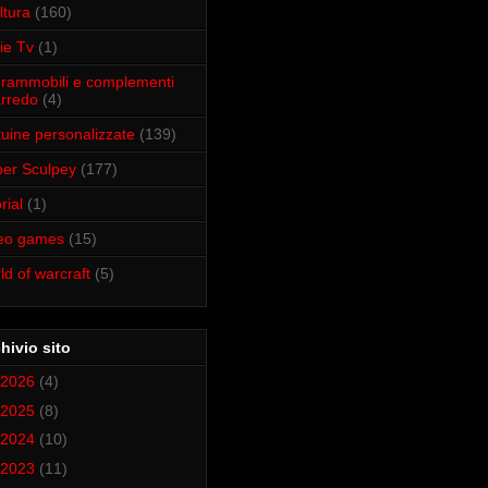
ltura
(160)
ie Tv
(1)
rammobili e complementi
arredo
(4)
tuine personalizzate
(139)
er Sculpey
(177)
rial
(1)
deo games
(15)
ld of warcraft
(5)
hivio sito
2026
(4)
2025
(8)
2024
(10)
2023
(11)