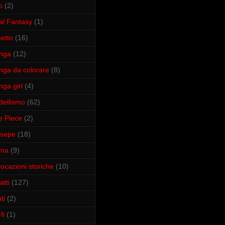
o
(2)
al Fantasy
(1)
etto
(16)
nga
(12)
ga da colorare
(8)
ga girl
(4)
ellismo
(62)
 Piece
(2)
esepe
(18)
ina
(9)
vocazioni storiche
(10)
atti
(127)
ti
(2)
fi
(1)