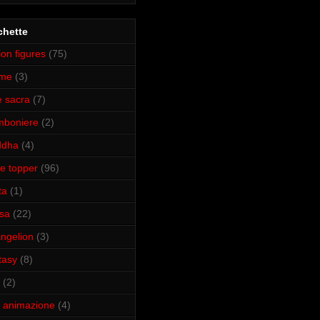
chette
ion figures
(75)
ime
(3)
e sacra
(7)
mboniere
(2)
ddha
(4)
e topper
(96)
ta
(1)
isa
(22)
ngelion
(3)
tasy
(8)
(2)
m animazione
(4)