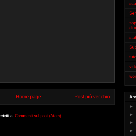
scu
Ser
sop
di 
sta
Sup
tuto
vi
wor
Home page
Post più vecchio
Arc
►
►
criviti a:
Commenti sul post (Atom)
►
►