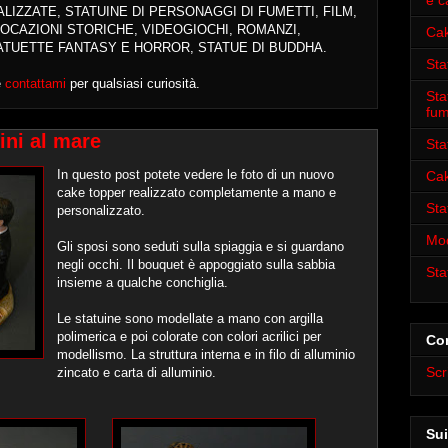
e c
ALIZZATE
, STATUINE DI PERSONAGGI DI FUMETTI, FILM,
OCAZIONI STORICHE, VIDEOGIOCHI, ROMANZI,
Cak
ATUETTE FANTASY E HORROR, STATUE DI BUDDHA.
Sta
e
contattami
per qualsiasi curiosità.
Sta
fum
ini al mare
Sta
In questo post potete vedere le foto di un nuovo
Cak
cake topper realizzato completamente a mano e
Sta
personalizzato.
Mod
Gli sposi sono seduti sulla spiaggia e si guardano
negli occhi. Il bouquet è appoggiato sulla sabbia
Sta
insieme a qualche conchiglia.
Le statuine sono modellate a mano con argilla
polimerica e poi colorate con colori acrilici per
Con
modellismo. La struttura interna e in filo di alluminio
Scr
zincato e carta di alluminio.
Sui