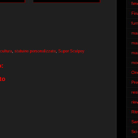
fim
Fin
fum
ma
man
cultura
,
statuine personalizzate
,
Super Sculpey
man
mod
:
One
to
Pr
res
rie
Ritr
San
Sci-