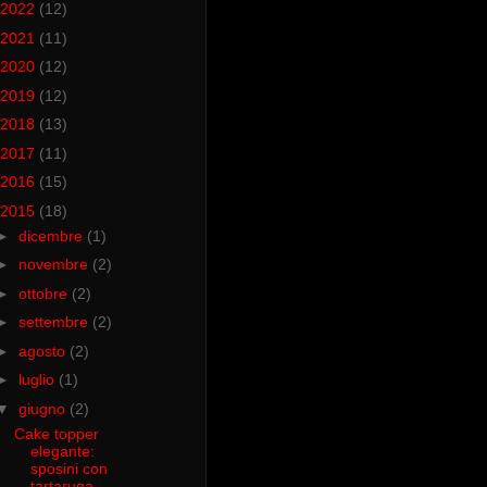
2022
(12)
2021
(11)
2020
(12)
2019
(12)
2018
(13)
2017
(11)
2016
(15)
2015
(18)
►
dicembre
(1)
►
novembre
(2)
►
ottobre
(2)
►
settembre
(2)
►
agosto
(2)
►
luglio
(1)
▼
giugno
(2)
Cake topper
elegante:
sposini con
tartaruga