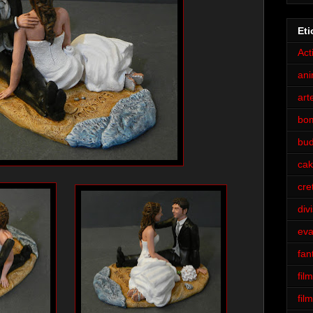
Eti
Act
an
art
bo
bu
cak
cre
div
eva
fan
film
fil