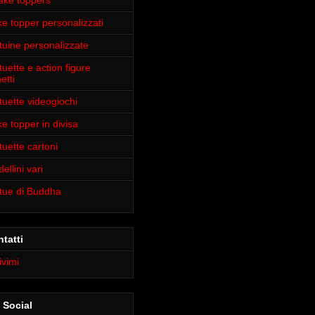
ake toppers
e topper personalizzati
tuine personalizzate
tuette e action figure
etti
tuette videogiochi
e topper in divisa
tuette cartoni
ellini vari
tue di Buddha
tatti
ivimi
 Social