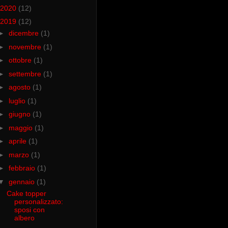
2020
(12)
2019
(12)
►
dicembre
(1)
►
novembre
(1)
►
ottobre
(1)
►
settembre
(1)
►
agosto
(1)
►
luglio
(1)
►
giugno
(1)
►
maggio
(1)
►
aprile
(1)
►
marzo
(1)
►
febbraio
(1)
▼
gennaio
(1)
Cake topper
personalizzato:
sposi con
albero