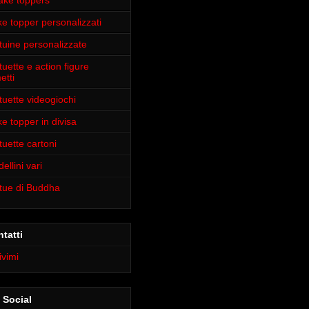
ake toppers
e topper personalizzati
tuine personalizzate
tuette e action figure
etti
tuette videogiochi
e topper in divisa
tuette cartoni
ellini vari
tue di Buddha
tatti
ivimi
 Social