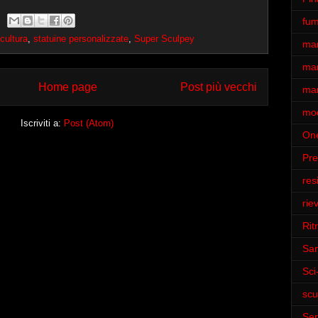
fum
cultura
,
statuine personalizzate
,
Super Sculpey
ma
man
Home page
Post più vecchi
man
mod
Iscriviti a:
Post (Atom)
One
Pr
res
rie
Ritr
San
Sci-
scu
Ser