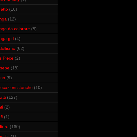
etto
(16)
nga
(12)
ga da colorare
(8)
ga girl
(4)
ellismo
(62)
 Piece
(2)
esepe
(18)
ina
(9)
vocazioni storiche
(10)
atti
(127)
ti
(2)
fi
(1)
ltura
(160)
ie Tv
(1)