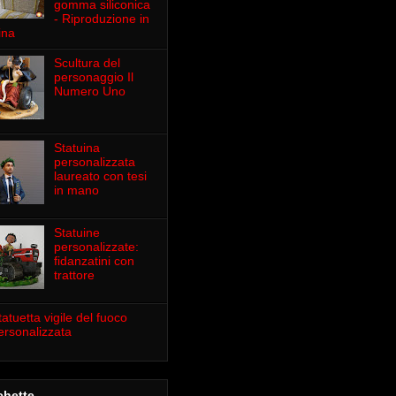
gomma siliconica
- Riproduzione in
ina
Scultura del
personaggio Il
Numero Uno
Statuina
personalizzata
laureato con tesi
in mano
Statuine
personalizzate:
fidanzatini con
trattore
tatuetta vigile del fuoco
ersonalizzata
chette