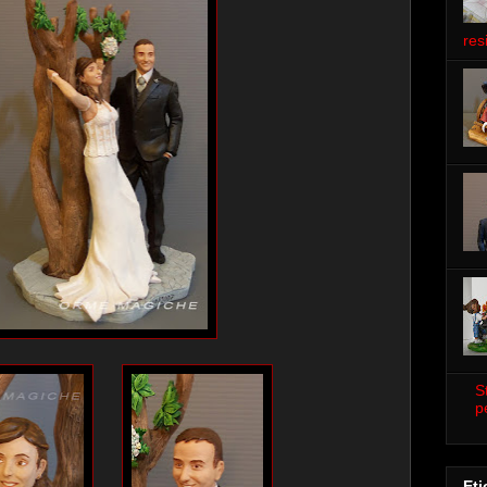
res
S
p
Eti