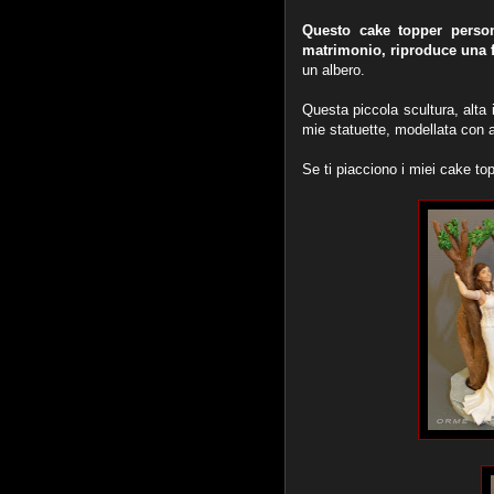
Questo cake topper person
matrimonio, riproduce una f
un albero.
Questa piccola scultura, alta
mie statuette, modellata con ar
Se ti piacciono i miei cake to