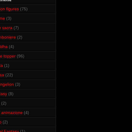
ion figures
(75)
ime
(3)
e sacra
(7)
mboniere
(2)
ddha
(4)
e topper
(96)
ta
(1)
isa
(22)
ngelion
(3)
tasy
(8)
(2)
m animazione
(4)
o
(2)
al Fantasy
(1)