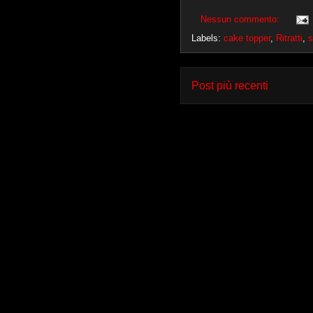
Nessun commento:
Labels:
cake topper
,
Ritratti
,
s
Post più recenti