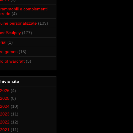
rammobili e complementi
arredo
(4)
tuine personalizzate
(139)
er Sculpey
(177)
rial
(1)
deo games
(15)
ld of warcraft
(5)
hivio sito
2026
(4)
2025
(8)
2024
(10)
2023
(11)
2022
(12)
2021
(11)