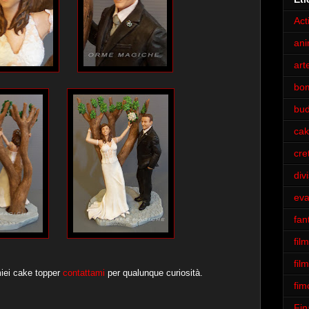
Act
an
art
bo
bu
cak
cre
div
eva
fan
film
fil
miei cake topper
contattami
per qualunque curiosità.
fim
Fin