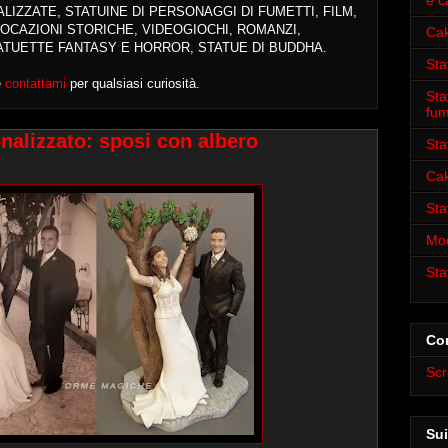
e c
ALIZZATE
, STATUINE DI PERSONAGGI DI FUMETTI, FILM,
OCAZIONI STORICHE, VIDEOGIOCHI, ROMANZI,
Cak
ATUETTE FANTASY E HORROR, STATUE DI BUDDHA.
Sta
e
contattami
per qualsiasi curiosità.
Sta
fum
nalizzato: sposi con albero
Sta
Cak
Sta
Mod
Sta
Con
Scr
Sui