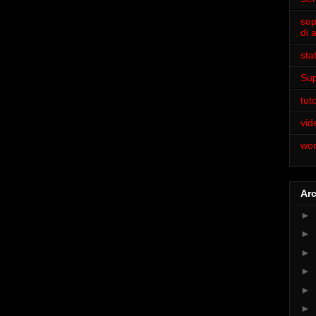
sop
di 
sta
Sup
tuto
vi
wor
Arc
►
►
►
►
►
►