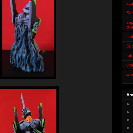
scu
Ser
sop
di 
sta
Sup
tuto
vi
wor
Arc
►
►
►
►