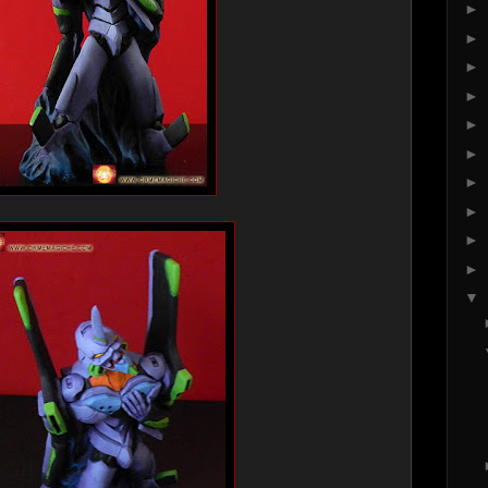
►
►
►
►
►
►
►
►
►
►
▼