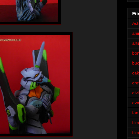
Eti
Act
an
art
bo
bu
cak
cre
div
eva
fan
film
fil