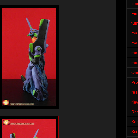
fim
Fin
fum
ma
man
man
mod
One
Pr
res
rie
Ritr
San
Sci-