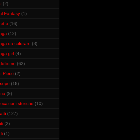
o
(2)
al Fantasy
(1)
etto
(16)
nga
(12)
ga da colorare
(8)
ga girl
(4)
ellismo
(62)
 Piece
(2)
esepe
(18)
ina
(9)
vocazioni storiche
(10)
atti
(127)
ti
(2)
fi
(1)