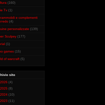
ltura
(160)
ie Tv
(1)
rammobili e complementi
arredo
(4)
tuine personalizzate
(139)
er Sculpey
(177)
rial
(1)
deo games
(15)
ld of warcraft
(5)
hivio sito
2026
(4)
2025
(8)
2024
(10)
2023
(11)