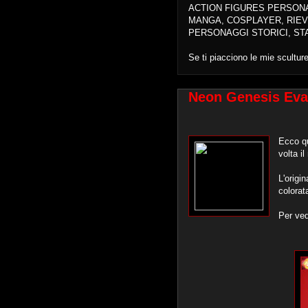
ACTION FIGURES PERSON
MANGA, COSPLAYER, RIEV
PERSONAGGI STORICI, ST
Se ti piacciono le mie scultur
Neon Genesis Evan
Ecco qu
volta il
L'origi
colorat
Per ved