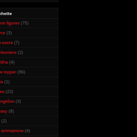
chette
ion figures
(75)
ime
(3)
e sacra
(7)
mboniere
(2)
ddha
(4)
e topper
(96)
ta
(1)
isa
(22)
ngelion
(3)
tasy
(8)
(2)
m animazione
(4)