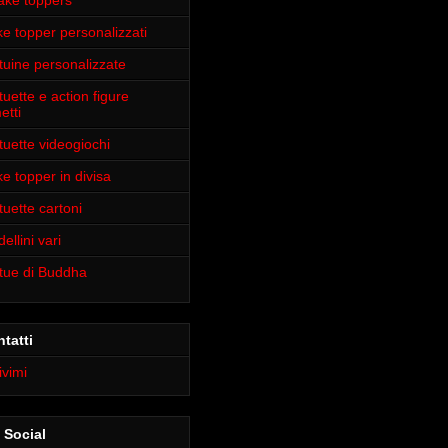
ake toppers
e topper personalizzati
tuine personalizzate
tuette e action figure
etti
tuette videogiochi
e topper in divisa
tuette cartoni
ellini vari
tue di Buddha
tatti
ivimi
 Social